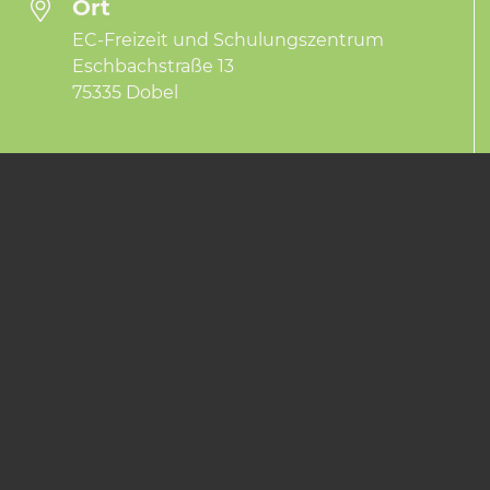
Ort
EC-Freizeit und Schulungszentrum
Eschbachstraße 13
75335 Dobel
Wir nutzen Cookies, um Ihnen das beste Erle
auf unserer Website zu ermöglichen.
Mehr zum Datenschutz
Bestätigen und schließen
WEIT