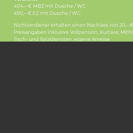
404,– € MBZ mit Dusche / WC
490,– € EZ mit Dusche / WC
Nichtverdiener erhalten einen Nachlass von 20,– 
Preisangaben inklusive Vollpension, Kurtaxe, Mithil
Tisch- und Spüldiensten, eigene Anreise.
bnis
ERE VERANSTAL­T