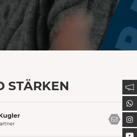
D STÄRKEN
Kugler
artner